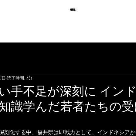
務所
MENU
ffice
業務内容
質問と回答
料 金
26日
読了時間: 1分
い手不足が深刻に イン
知識学んだ若者たちの受
深刻化する中、福井県は即戦力として、インドネシアか