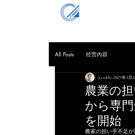
仲川企画事
Nakagawa Planning O
HOME
理念
All Posts
经営内容
ny akhr
2025年4月
農業の担
から専門
を開始
農家の担い手不足が