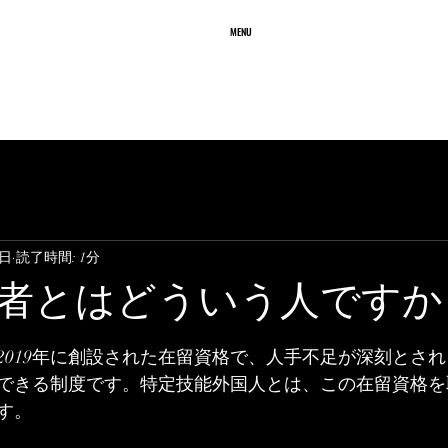
務所
MENU
ffice
業務内容
質問と回答
料 金
2日
読了時間: 1分
者とはどういう人ですか
2019年に創設された在留資格で、人手不足が深刻とされ
できる制度です。特定技能外国人とは、この在留資格を
す。