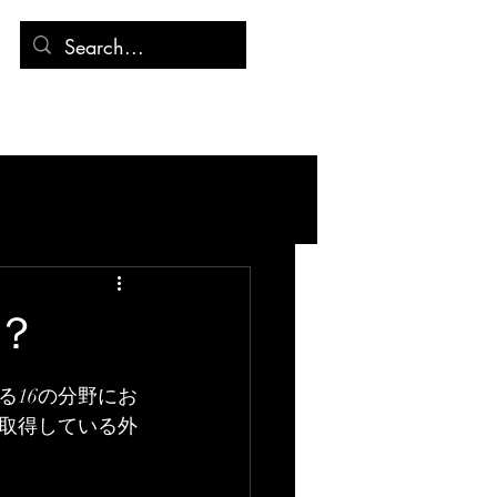
連絡先
記事
？
る16の分野にお
取得している外