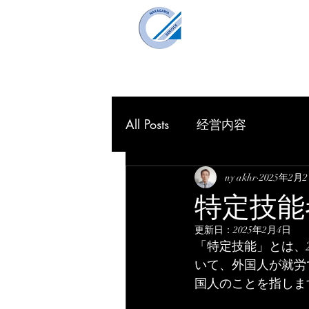
仲川企画事
Nakagawa Planning O
HOME
理念
All Posts
经営内容
ny akhr
2025年2月
特定技能
更新日：
2025年2月4日
「特定技能」とは、
いて、外国人が就労
国人のことを指しま