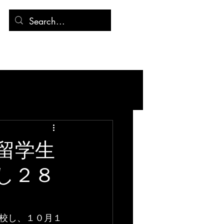
連絡先
記事
留学生
し２８
校し、１０月１