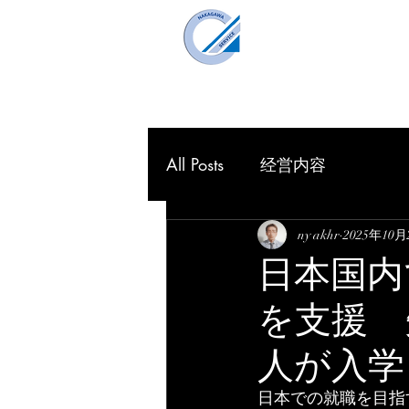
仲川企画事
Nakagawa Planning O
HOME
理念
All Posts
经営内容
ny akhr
2025年10月
日本国内
を支援 
人が入学
日本での就職を目指