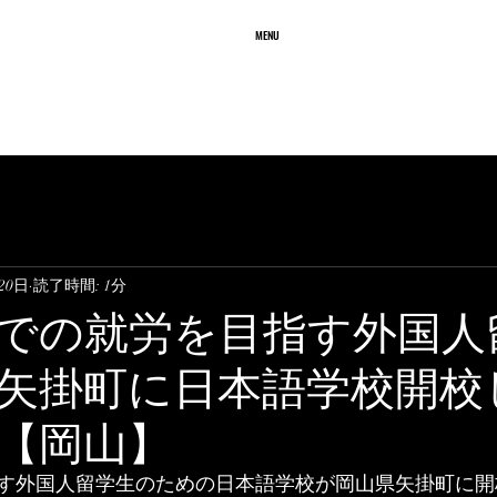
務所
MENU
ffice
業務内容
質問と回答
料 金
20日
読了時間: 1分
での就労を目指す外国人
矢掛町に日本語学校開校
【岡山】
す外国人留学生のための日本語学校が岡山県矢掛町に開