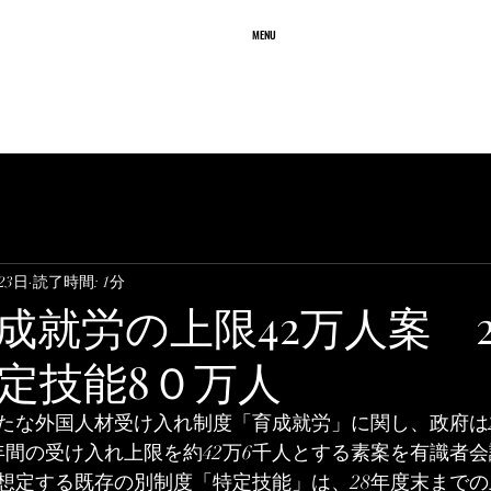
務所
MENU
ffice
業務内容
質問と回答
料 金
23日
読了時間: 1分
成就労の上限42万人案 2
定技能8０万人
たな外国人材受け入れ制度「育成就労」に関し、政府は
2年間の受け入れ上限を約42万6千人とする素案を有識者
想定する既存の別制度「特定技能」は、28年度末までの上