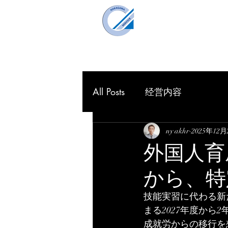
仲川企画事
Nakagawa Planning O
HOME
理念
All Posts
经営内容
ny akhr
2025年12月
外国人育
から、特
技能実習に代わる新
まる2027年度から
成就労からの移行を