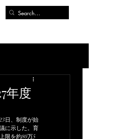
連絡先
記事
7年度
23日、制度が始
会議に示した。育
限を約80万5