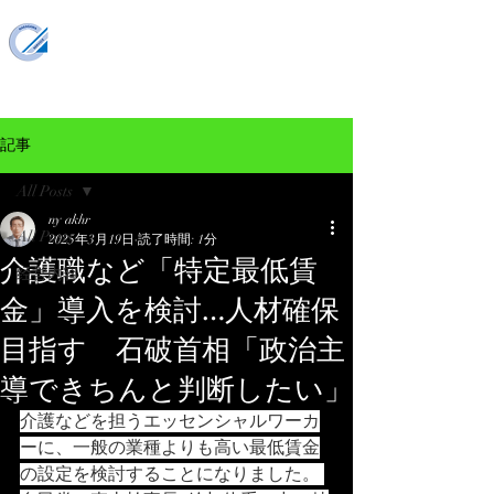
仲川企画事務所
Nakagawa Planning Office
MENU
記事
All Posts
ny akhr
All Posts
2025年3月19日
読了時間: 1分
介護職など「特定最低賃
经営内容
金」導入を検討…人材確保
目指す 石破首相「政治主
導できちんと判断したい」
介護などを担うエッセンシャルワーカ
ーに、一般の業種よりも高い最低賃金
の設定を検討することになりました。 