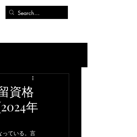
連絡先
記事
留資格
024年
なっている。言