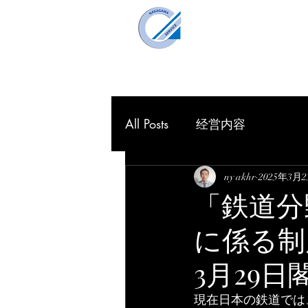
仲川企画事
Nakagawa Planning O
HOME
理念
All Posts
经営内容
ny akhr
2025年3月
「鉄道分
に係る制
3月29日
現在日本の鉄道では