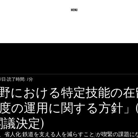
務所
MENU
ffice
業務内容
質問と回答
料 金
23日
読了時間: 1分
野における特定技能の在
度の運用に関する方針」(2
閣議決定)
、省人化(鉄道を支える人を減らすこと)が喫緊の課題に